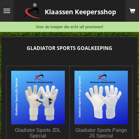
Ga
Klaassen
Keepersshop
direct
naar
de
Voor de keeper die echt wil presteren!
hoofdinhoud
GLADIATOR SPORTS GOALKEEPING
Gladiator Sports JDL
Gladiator Sports Pango
Special
JS Special