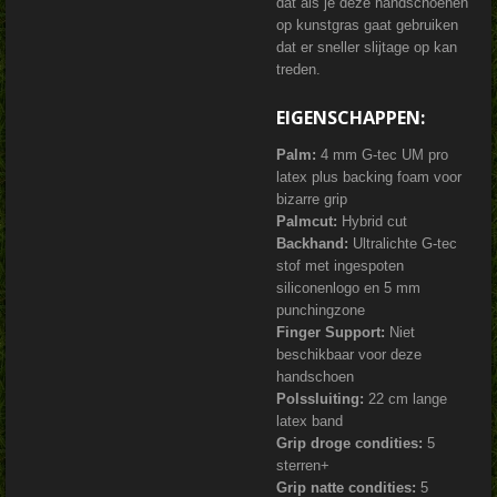
dat als je deze handschoenen
op kunstgras gaat gebruiken
dat er sneller slijtage op kan
treden.
EIGENSCHAPPEN:
Palm:
4 mm G-tec UM pro
latex plus backing foam voor
bizarre grip
Palmcut:
Hybrid cut
Backhand:
Ultralichte G-tec
stof met ingespoten
siliconenlogo en 5 mm
punchingzone
Finger Support:
Niet
beschikbaar voor deze
handschoen
Polssluiting:
22 cm lange
latex band
Grip droge condities:
5
sterren+
Grip natte condities:
5