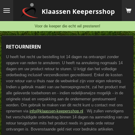
Ga
Klaassen
Keepersshop
direct
naar
de
Voor de keeper die echt wil presteren!
hoofdinhoud
RETOURNEREN
U heeft het recht uw bestelling tot 14 dagen na ontvangst zonder
opgave van reden te annuleren. U heeft na annulering nogmaals 14
dagen om uw product retour te sturen. U krijgt dan het volledige
orderbedrag inclusief verzendkosten gecrediteerd. Enkel de kosten
voor retour van u thuis naar de webwinkel zijn voor eigen rekening.
Indien u gebruik maakt van uw herroepingsrecht, zal het product met
alle geleverde toebehoren en - indien redelijkerwijze mogelijk - in de
originele staat en verpakking aan de ondernemer geretourneerd
worden. Om gebruik te maken van dit recht kunt u contact met ons
opnemen via
info@klaassen-keepersshop.nl
. Wij zullen vervolgens
het verschuldigde orderbedrag binnen 14 dagen na aanmelding van uw
retour terugstorten mits het product reeds in goede orde retour
ontvangen is. Bovenstaande geld niet voor bedrukte artikelen.