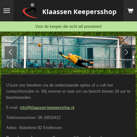
Ga
Klaassen
Keepersshop
direct
naar
de
Voor de keeper die echt wil presteren!
hoofdinhoud
U kunt ons bereiken via de onderstaande opties of u vult het
contactformulier in. Wij streven er naar om uw bericht binnen 24 uur te
beantwoorden.
E-mail:
info@klaassen-keepersshop.nl
Telefoonnummer: 06-18816412
Adres: Waterlinie 82 Eindhoven