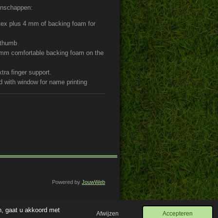
genschappen:
ex plus 4 mm of backing foam for
 thumb
mm comfortable backing foam on the
tra finger support.
d with window for name printing
Powered by
JouwWeb
n, gaat u akkoord met
Afwijzen
Accepteren