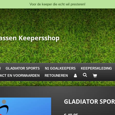
Voor de keeper die echt wil presteren!
assen
Keepersshop
N
GLADIATOR SPORTS
N1 GOALKEEPERS
KEEPERSKLEDING
ACT EN VOORWAARDEN
RETOUNEREN
GLADIATOR SPOR