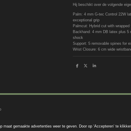
Hij beschikt over de volgende ei
Palm: 4 mm G-tec Control 22W lat
exceptional grip
Palmcut: Hybrid cut with wrapped
Backhand: 4 mm DB latex plus 5 
shock
Support: 5 removable spines for ex
Wrist Closure: 6 cm wide wristban
D
D
S
e
e
h
l
e
a
e
l
r
n
e
p
p maat gemaakte advertenties weer te geven. Door op ‘Accepteren’ te klikke