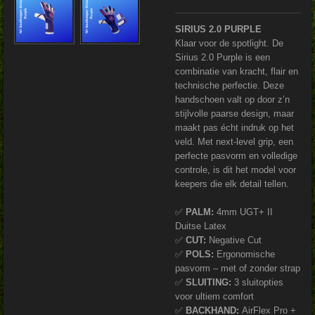
SIRIUS 2.0 PURPLE
Klaar voor de spotlight. De
Sirius 2.0 Purple is een
combinatie van kracht, flair en
technische perfectie. Deze
handschoen valt op door z’n
stijlvolle paarse design, maar
maakt pas écht indruk op het
veld. Met next-level grip, een
perfecte pasvorm en volledige
controle, is dit het model voor
keepers die elk detail tellen.
✅
PALM:
4mm UGT+ II
Duitse Latex
✅
CUT:
Negative Cut
✅
POLS:
Ergonomische
pasvorm – met of zonder strap
✅
SLUITING:
3 sluitopties
voor ultiem comfort
✅
BACKHAND:
AirFlex Pro +