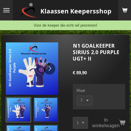
Ga
Klaassen
Keepersshop
direct
naar
de
Voor de keeper die echt wil presteren!
hoofdinhoud
N1 GOALKEEPER
SIRIUS 2.0 PURPLE
UGT+ II
€ 89,90
Maat
In
winkelwagen