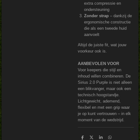
extra compressie en
ondersteuning
Zonder strap
– dankzij de
ergonomische constructie
die als een tweede huid
aanvoelt
Altijd de juiste fit, wat jouw
voorkeur ook is.
AANBEVOLEN VOOR
Voor keepers die stijl en
inhoud willen combineren. De
Sirius 2.0 Purple is niet alleen
een blikvanger, maar ook een
technisch hoogstandje.
Lichtgewicht, ademend,
flexibel en met een grip waar
je op kunt vertrouwen – in elk
moment van de wedstrijd.
D
D
S
D